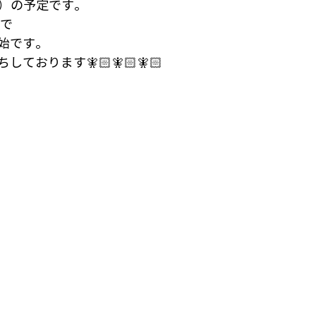
火曜）の予定です。
まで
始です。
ております🧚🏻🧚🏻🧚🏻