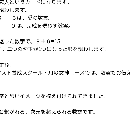
恋人というカードになります。
現わします。
2=3　　３は、愛の数霊。
＋8＝9　　９は、完成を現わす数霊。
返った数字で、９＋６=15
す。二つの勾玉が1つになった形を現わします。
すね。
ラピスト養成スクール・月の女神コースでは、数霊もお伝
数字と恐いイメージを植え付けられてきました。
と繋がれる、次元を超えられる数霊です。