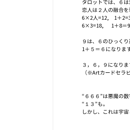
タロットでは、６は
恋人は２人の融合を
6×2人=12,　1＋
6×3=18,  　1
９は、６のひっくり
1＋５＝６になりま
３，６，９になりま
（※Artカードセ
“６６６”は悪魔の
“１３”も。
しかし、これは宇宙