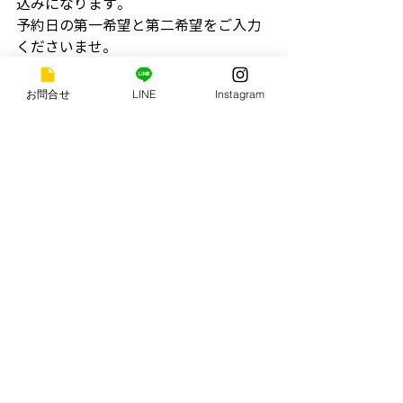
込みになります。
予約日の第一希望と第二希望をご入力
くださいませ。
https://form.run/@salondeprier-
お問合せ
LINE
Instagram
-1623892590
●タロットお客様の声
https://bit.ly/3p2NIci
すべて表示
最新記事